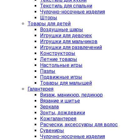
Текстиль для спальни
Чулочно-носочные изделия
Шторы
Товары для детей
Воздушные шары
Игрушки для девочек
Игрушки для мальчиков
Игрушки для развлечений
Конструкторы
Летние товары
Настольные игры
Пазлы
Подвижные игры
Товары для малышей
Галантерея
Визаж, маникюр, педикюр
Вязание и шитье
Зеркала
Зонты, дождевики
Кожгалантерея
Расчески, аксессуары для волос
Сувениры
Чулочно-носочные изделия