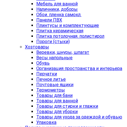
Мебель для ванной
Наличники, доборы
Обои. пленка самокл.
Панели ПВХ
Плинтусы и комплектующие
Плитка керамическая
Плитка потолочная. полистирол
Пороги (стыки)
Хозтовары
Веревки, шнуры, шпагат
Весы напольные
Обувь
Организация пространства и интерьера
Перчатки
Печное литье
Почтовые ящики
Термометры
Товары для бани
Товары для ванной
Товары для стирки и глажки
Товары для уборки
Товары для ухода за одеждой и обувью
Упаковка