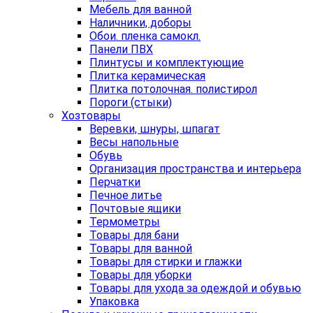
Мебель для ванной
Наличники, доборы
Обои. пленка самокл.
Панели ПВХ
Плинтусы и комплектующие
Плитка керамическая
Плитка потолочная. полистирол
Пороги (стыки)
Хозтовары
Веревки, шнуры, шпагат
Весы напольные
Обувь
Организация пространства и интерьера
Перчатки
Печное литье
Почтовые ящики
Термометры
Товары для бани
Товары для ванной
Товары для стирки и глажки
Товары для уборки
Товары для ухода за одеждой и обувью
Упаковка