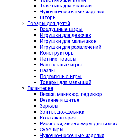
Текстиль для спальни
Чулочно-носочные изделия
Шторы
Товары для детей
Воздушные шары
Игрушки для девочек
Игрушки для мальчиков
Игрушки для развлечений
Конструкторы
Летние товары
Настольные игры
Пазлы
Подвижные игры
Товары для малышей
Галантерея
Визаж, маникюр, педикюр
Вязание и шитье
Зеркала
Зонты, дождевики
Кожгалантерея
Расчески, аксессуары для волос
Сувениры
Чулочно-носочные изделия