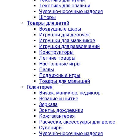
Текстиль для спальни
Чулочно-носочные изделия
Шторы
Товары для детей
Воздушные шары
Игрушки для девочек
Игрушки для мальчиков
Игрушки для развлечений
Конструкторы
Летние товары
Настольные игры
Пазлы
Подвижные игры
Товары для малышей
Галантерея
Визаж, маникюр, педикюр
Вязание и шитье
Зеркала
Зонты, дождевики
Кожгалантерея
Расчески, аксессуары для волос
Сувениры
Чулочно-носочные изделия