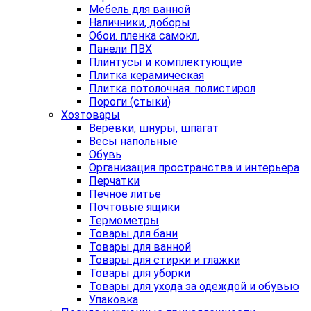
Мебель для ванной
Наличники, доборы
Обои. пленка самокл.
Панели ПВХ
Плинтусы и комплектующие
Плитка керамическая
Плитка потолочная. полистирол
Пороги (стыки)
Хозтовары
Веревки, шнуры, шпагат
Весы напольные
Обувь
Организация пространства и интерьера
Перчатки
Печное литье
Почтовые ящики
Термометры
Товары для бани
Товары для ванной
Товары для стирки и глажки
Товары для уборки
Товары для ухода за одеждой и обувью
Упаковка