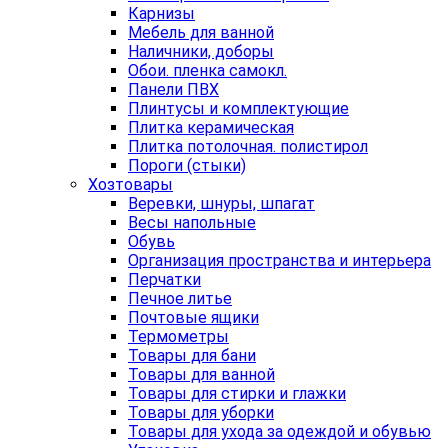
Карнизы
Мебель для ванной
Наличники, доборы
Обои. пленка самокл.
Панели ПВХ
Плинтусы и комплектующие
Плитка керамическая
Плитка потолочная. полистирол
Пороги (стыки)
Хозтовары
Веревки, шнуры, шпагат
Весы напольные
Обувь
Организация пространства и интерьера
Перчатки
Печное литье
Почтовые ящики
Термометры
Товары для бани
Товары для ванной
Товары для стирки и глажки
Товары для уборки
Товары для ухода за одеждой и обувью