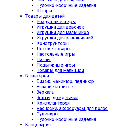
Чулочно-носочные изделия
Шторы
Товары для детей
Воздушные шары
Игрушки для девочек
Игрушки для мальчиков
Игрушки для развлечений
Конструкторы
Летние товары
Настольные игры
Пазлы
Подвижные игры
Товары для малышей
Галантерея
Визаж, маникюр, педикюр
Вязание и шитье
Зеркала
Зонты, дождевики
Кожгалантерея
Расчески, аксессуары для волос
Сувениры
Чулочно-носочные изделия
Канцелярия