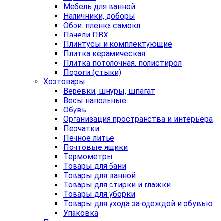
Мебель для ванной
Наличники, доборы
Обои. пленка самокл.
Панели ПВХ
Плинтусы и комплектующие
Плитка керамическая
Плитка потолочная. полистирол
Пороги (стыки)
Хозтовары
Веревки, шнуры, шпагат
Весы напольные
Обувь
Организация пространства и интерьера
Перчатки
Печное литье
Почтовые ящики
Термометры
Товары для бани
Товары для ванной
Товары для стирки и глажки
Товары для уборки
Товары для ухода за одеждой и обувью
Упаковка