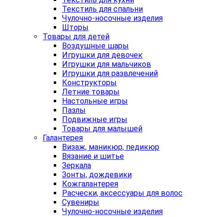
Текстиль для спальни
Чулочно-носочные изделия
Шторы
Товары для детей
Воздушные шары
Игрушки для девочек
Игрушки для мальчиков
Игрушки для развлечений
Конструкторы
Летние товары
Настольные игры
Пазлы
Подвижные игры
Товары для малышей
Галантерея
Визаж, маникюр, педикюр
Вязание и шитье
Зеркала
Зонты, дождевики
Кожгалантерея
Расчески, аксессуары для волос
Сувениры
Чулочно-носочные изделия