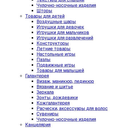
Чулочно-носочные изделия
Шторы
Товары для детей
Воздушные шары
Игрушки для девочек
Игрушки для мальчиков
Игрушки для развлечений
Конструкторы
Летние товары
Настольные игры
Пазлы
Подвижные игры
Товары для малышей
Галантерея
Визаж, маникюр, педикюр
Вязание и шитье
Зеркала
Зонты, дождевики
Кожгалантерея
Расчески, аксессуары для волос
Сувениры
Чулочно-носочные изделия
Канцелярия