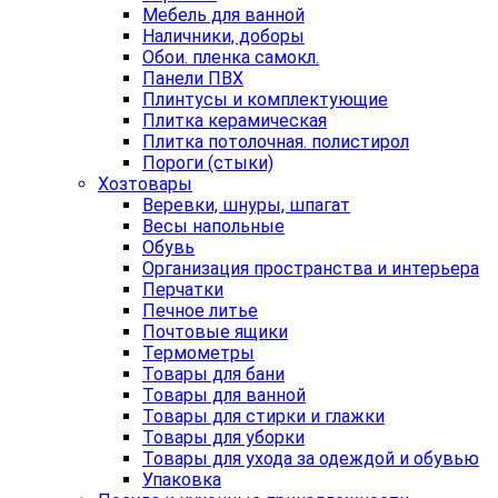
Мебель для ванной
Наличники, доборы
Обои. пленка самокл.
Панели ПВХ
Плинтусы и комплектующие
Плитка керамическая
Плитка потолочная. полистирол
Пороги (стыки)
Хозтовары
Веревки, шнуры, шпагат
Весы напольные
Обувь
Организация пространства и интерьера
Перчатки
Печное литье
Почтовые ящики
Термометры
Товары для бани
Товары для ванной
Товары для стирки и глажки
Товары для уборки
Товары для ухода за одеждой и обувью
Упаковка