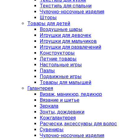
Текстиль для спальни
Чулочно-носочные изделия
Шторы
Товары для детей
Воздушные шары
Игрушки для девочек
Игрушки для мальчиков
Игрушки для развлечений
Конструкторы
Летние товары
Настольные игры
Пазлы
Подвижные игры
Товары для малышей
Галантерея
Визаж, маникюр, педикюр
Вязание и шитье
Зеркала
Зонты, дождевики
Кожгалантерея
Расчески, аксессуары для волос
Сувениры
Чулочно-носочные изделия