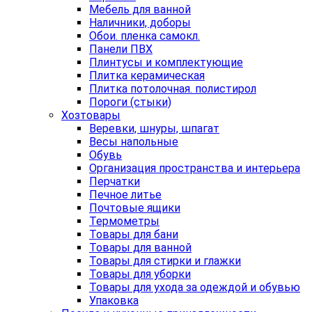
Мебель для ванной
Наличники, доборы
Обои. пленка самокл.
Панели ПВХ
Плинтусы и комплектующие
Плитка керамическая
Плитка потолочная. полистирол
Пороги (стыки)
Хозтовары
Веревки, шнуры, шпагат
Весы напольные
Обувь
Организация пространства и интерьера
Перчатки
Печное литье
Почтовые ящики
Термометры
Товары для бани
Товары для ванной
Товары для стирки и глажки
Товары для уборки
Товары для ухода за одеждой и обувью
Упаковка