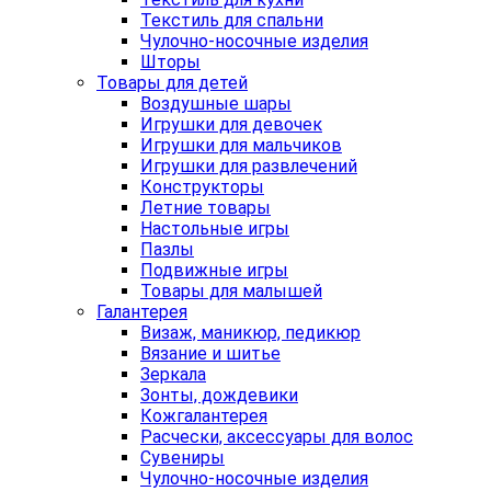
Текстиль для спальни
Чулочно-носочные изделия
Шторы
Товары для детей
Воздушные шары
Игрушки для девочек
Игрушки для мальчиков
Игрушки для развлечений
Конструкторы
Летние товары
Настольные игры
Пазлы
Подвижные игры
Товары для малышей
Галантерея
Визаж, маникюр, педикюр
Вязание и шитье
Зеркала
Зонты, дождевики
Кожгалантерея
Расчески, аксессуары для волос
Сувениры
Чулочно-носочные изделия