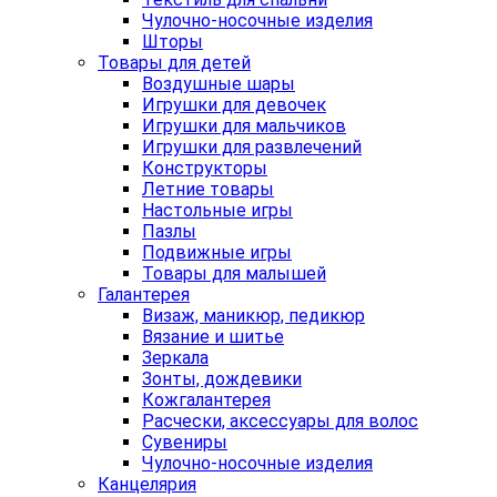
Чулочно-носочные изделия
Шторы
Товары для детей
Воздушные шары
Игрушки для девочек
Игрушки для мальчиков
Игрушки для развлечений
Конструкторы
Летние товары
Настольные игры
Пазлы
Подвижные игры
Товары для малышей
Галантерея
Визаж, маникюр, педикюр
Вязание и шитье
Зеркала
Зонты, дождевики
Кожгалантерея
Расчески, аксессуары для волос
Сувениры
Чулочно-носочные изделия
Канцелярия