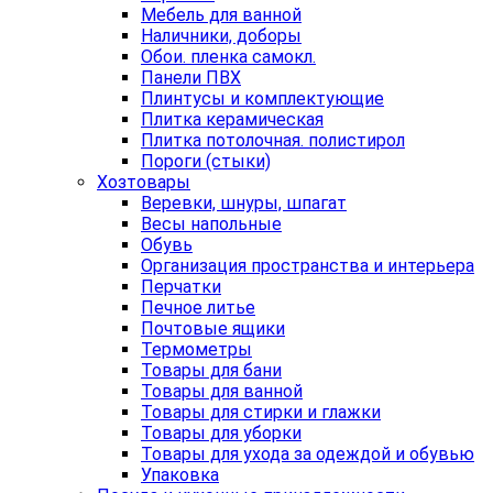
Мебель для ванной
Наличники, доборы
Обои. пленка самокл.
Панели ПВХ
Плинтусы и комплектующие
Плитка керамическая
Плитка потолочная. полистирол
Пороги (стыки)
Хозтовары
Веревки, шнуры, шпагат
Весы напольные
Обувь
Организация пространства и интерьера
Перчатки
Печное литье
Почтовые ящики
Термометры
Товары для бани
Товары для ванной
Товары для стирки и глажки
Товары для уборки
Товары для ухода за одеждой и обувью
Упаковка