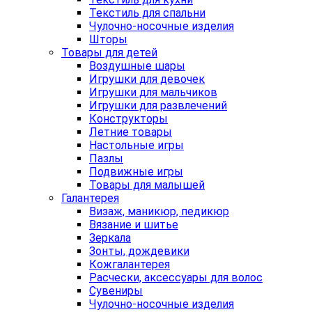
Текстиль для спальни
Чулочно-носочные изделия
Шторы
Товары для детей
Воздушные шары
Игрушки для девочек
Игрушки для мальчиков
Игрушки для развлечений
Конструкторы
Летние товары
Настольные игры
Пазлы
Подвижные игры
Товары для малышей
Галантерея
Визаж, маникюр, педикюр
Вязание и шитье
Зеркала
Зонты, дождевики
Кожгалантерея
Расчески, аксессуары для волос
Сувениры
Чулочно-носочные изделия