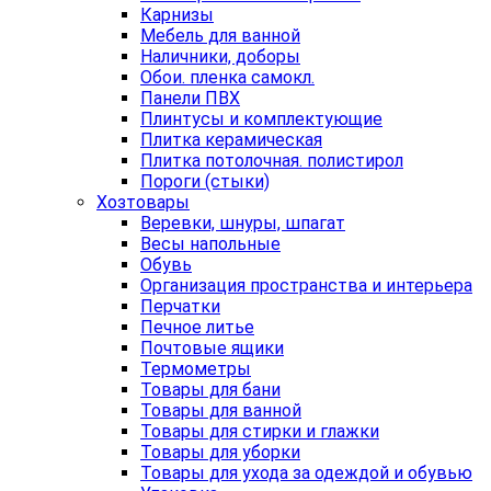
Карнизы
Мебель для ванной
Наличники, доборы
Обои. пленка самокл.
Панели ПВХ
Плинтусы и комплектующие
Плитка керамическая
Плитка потолочная. полистирол
Пороги (стыки)
Хозтовары
Веревки, шнуры, шпагат
Весы напольные
Обувь
Организация пространства и интерьера
Перчатки
Печное литье
Почтовые ящики
Термометры
Товары для бани
Товары для ванной
Товары для стирки и глажки
Товары для уборки
Товары для ухода за одеждой и обувью