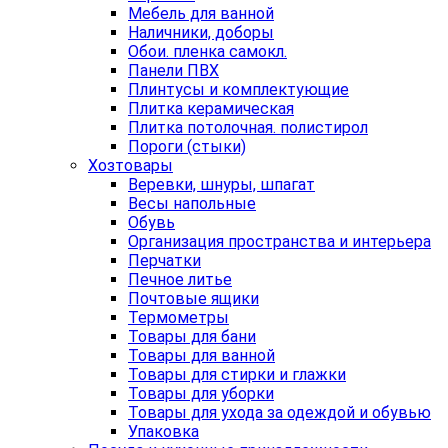
Мебель для ванной
Наличники, доборы
Обои. пленка самокл.
Панели ПВХ
Плинтусы и комплектующие
Плитка керамическая
Плитка потолочная. полистирол
Пороги (стыки)
Хозтовары
Веревки, шнуры, шпагат
Весы напольные
Обувь
Организация пространства и интерьера
Перчатки
Печное литье
Почтовые ящики
Термометры
Товары для бани
Товары для ванной
Товары для стирки и глажки
Товары для уборки
Товары для ухода за одеждой и обувью
Упаковка