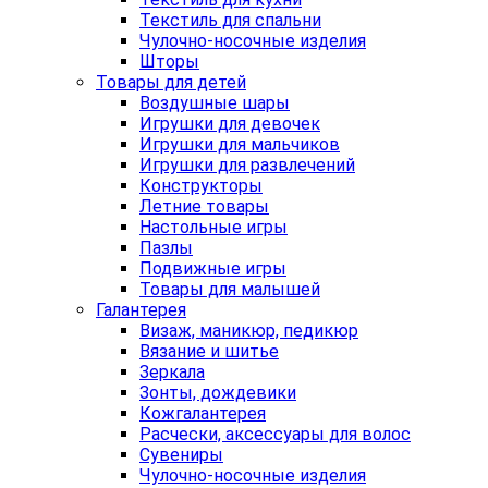
Текстиль для спальни
Чулочно-носочные изделия
Шторы
Товары для детей
Воздушные шары
Игрушки для девочек
Игрушки для мальчиков
Игрушки для развлечений
Конструкторы
Летние товары
Настольные игры
Пазлы
Подвижные игры
Товары для малышей
Галантерея
Визаж, маникюр, педикюр
Вязание и шитье
Зеркала
Зонты, дождевики
Кожгалантерея
Расчески, аксессуары для волос
Сувениры
Чулочно-носочные изделия