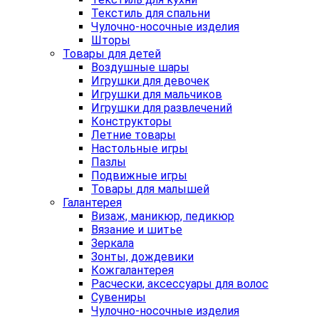
Текстиль для спальни
Чулочно-носочные изделия
Шторы
Товары для детей
Воздушные шары
Игрушки для девочек
Игрушки для мальчиков
Игрушки для развлечений
Конструкторы
Летние товары
Настольные игры
Пазлы
Подвижные игры
Товары для малышей
Галантерея
Визаж, маникюр, педикюр
Вязание и шитье
Зеркала
Зонты, дождевики
Кожгалантерея
Расчески, аксессуары для волос
Сувениры
Чулочно-носочные изделия