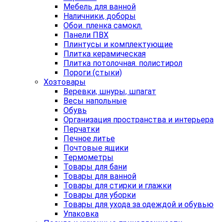
Мебель для ванной
Наличники, доборы
Обои. пленка самокл.
Панели ПВХ
Плинтусы и комплектующие
Плитка керамическая
Плитка потолочная. полистирол
Пороги (стыки)
Хозтовары
Веревки, шнуры, шпагат
Весы напольные
Обувь
Организация пространства и интерьера
Перчатки
Печное литье
Почтовые ящики
Термометры
Товары для бани
Товары для ванной
Товары для стирки и глажки
Товары для уборки
Товары для ухода за одеждой и обувью
Упаковка