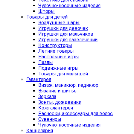
Чулочно-носочные изделия
Шторы
Товары для детей
Воздушные шары
Игрушки для девочек
Игрушки для мальчиков
Игрушки для развлечений
Конструкторы
Летние товары
Настольные игры
Пазлы
Подвижные игры
Товары для малышей
Галантерея
Визаж, маникюр, педикюр
Вязание и шитье
Зеркала
Зонты, дождевики
Кожгалантерея
Расчески, аксессуары для волос
Сувениры
Чулочно-носочные изделия
Канцелярия