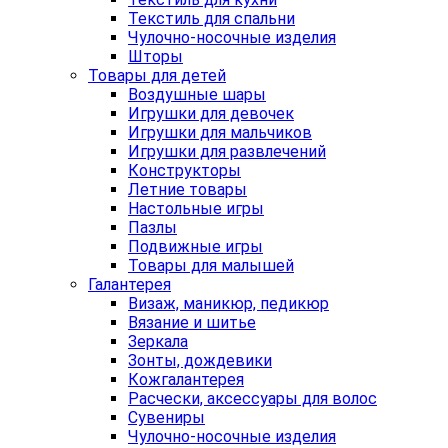
Текстиль для спальни
Чулочно-носочные изделия
Шторы
Товары для детей
Воздушные шары
Игрушки для девочек
Игрушки для мальчиков
Игрушки для развлечений
Конструкторы
Летние товары
Настольные игры
Пазлы
Подвижные игры
Товары для малышей
Галантерея
Визаж, маникюр, педикюр
Вязание и шитье
Зеркала
Зонты, дождевики
Кожгалантерея
Расчески, аксессуары для волос
Сувениры
Чулочно-носочные изделия