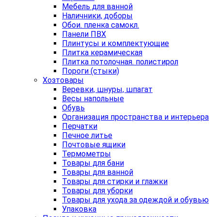
Мебель для ванной
Наличники, доборы
Обои. пленка самокл.
Панели ПВХ
Плинтусы и комплектующие
Плитка керамическая
Плитка потолочная. полистирол
Пороги (стыки)
Хозтовары
Веревки, шнуры, шпагат
Весы напольные
Обувь
Организация пространства и интерьера
Перчатки
Печное литье
Почтовые ящики
Термометры
Товары для бани
Товары для ванной
Товары для стирки и глажки
Товары для уборки
Товары для ухода за одеждой и обувью
Упаковка