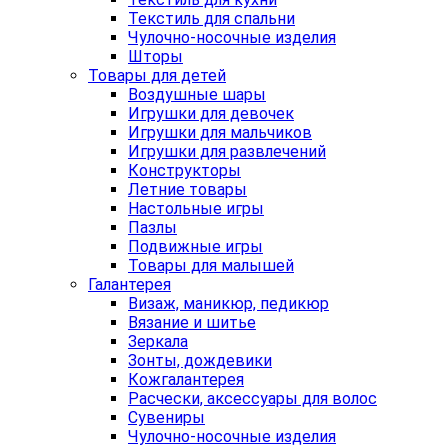
Текстиль для спальни
Чулочно-носочные изделия
Шторы
Товары для детей
Воздушные шары
Игрушки для девочек
Игрушки для мальчиков
Игрушки для развлечений
Конструкторы
Летние товары
Настольные игры
Пазлы
Подвижные игры
Товары для малышей
Галантерея
Визаж, маникюр, педикюр
Вязание и шитье
Зеркала
Зонты, дождевики
Кожгалантерея
Расчески, аксессуары для волос
Сувениры
Чулочно-носочные изделия