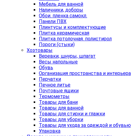
Мебель для ванной
Наличники, доборы
Обои. пленка самокл.
Панели ПВХ
Плинтусы и комплектующие
Плитка керамическая
Плитка потолочная. полистирол
Пороги (стыки)
Хозтовары
Веревки, шнуры, шпагат
Весы напольные
Обувь
Организация пространства и интерьера
Перчатки
Печное литье
Почтовые ящики
Термометры
Товары для бани
Товары для ванной
Товары для стирки и глажки
Товары для уборки
Товары для ухода за одеждой и обувью
Упаковка