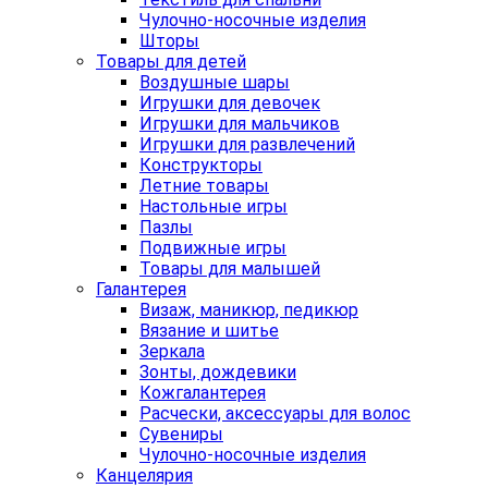
Чулочно-носочные изделия
Шторы
Товары для детей
Воздушные шары
Игрушки для девочек
Игрушки для мальчиков
Игрушки для развлечений
Конструкторы
Летние товары
Настольные игры
Пазлы
Подвижные игры
Товары для малышей
Галантерея
Визаж, маникюр, педикюр
Вязание и шитье
Зеркала
Зонты, дождевики
Кожгалантерея
Расчески, аксессуары для волос
Сувениры
Чулочно-носочные изделия
Канцелярия