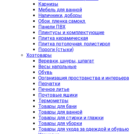
Карнизы
Мебель для ванной
Наличники, доборы
Обои. пленка самокл.
Панели ПВХ
Плинтусы и комплектующие
Плитка керамическая
Плитка потолочная. полистирол
Пороги (стыки)
Хозтовары
Веревки, шнуры, шпагат
Весы напольные
Обувь
Организация пространства и интерьера
Перчатки
Печное литье
Почтовые ящики
Термометры
Товары для бани
Товары для ванной
Товары для стирки и глажки
Товары для уборки
Товары для ухода за одеждой и обувью