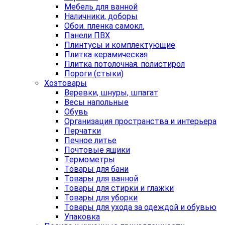
Мебель для ванной
Наличники, доборы
Обои. пленка самокл.
Панели ПВХ
Плинтусы и комплектующие
Плитка керамическая
Плитка потолочная. полистирол
Пороги (стыки)
Хозтовары
Веревки, шнуры, шпагат
Весы напольные
Обувь
Организация пространства и интерьера
Перчатки
Печное литье
Почтовые ящики
Термометры
Товары для бани
Товары для ванной
Товары для стирки и глажки
Товары для уборки
Товары для ухода за одеждой и обувью
Упаковка