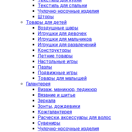
Текстиль для спальни
Чулочно-носочные изделия
Шторы
Товары для детей
Воздушные шары
Игрушки для девочек
Игрушки для мальчиков
Игрушки для развлечений
Конструкторы
Летние товары
Настольные игры
Пазлы
Подвижные игры
Товары для малышей
Галантерея
Визаж, маникюр, педикюр
Вязание и шитье
Зеркала
Зонты, дождевики
Кожгалантерея
Расчески, аксессуары для волос
Сувениры
Чулочно-носочные изделия